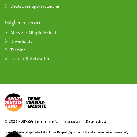
Deutsches Sportabzeichen
Mitglieder-Service
Alles zur Mitgliedschaft
Downloads
Termine
Fragen & Antworten
© 2026 - DJK-SSG Bensheim e. V. |
Impressum
|
Datenschutz
Diese Website ist gefördert durch das Projekt
„Sportdeutschland – Deine Vereinswebsite”
,