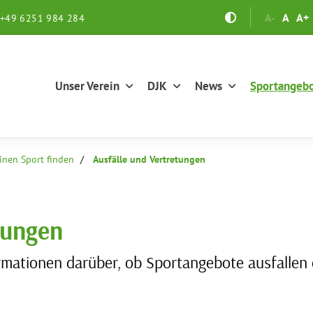
A-
A
A+
+49 6251 984 284
Unser Verein
DJK
News
Sportangeb
inen Sport finden
Ausfälle und Vertretungen
tungen
formationen darüber, ob Sportangebote ausfallen