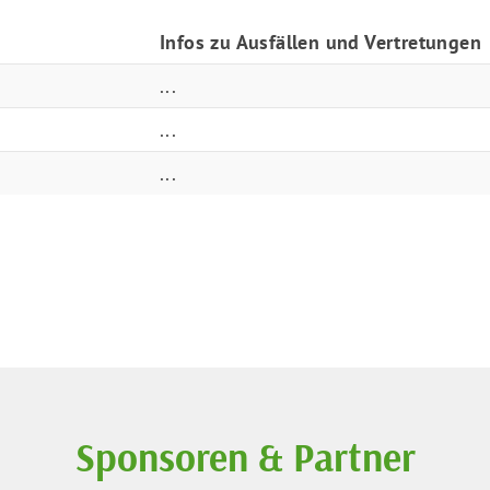
Infos zu Ausfällen und Vertretungen
...
Mitglieder-Service
Ge
...
Alles zur Mitgliedschaft
DJ
...
Downloads
Au
Termine
64
Fragen & Antworten
Sponsoren & Partner