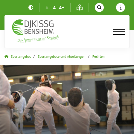
A-
A
A+
Sportangebot
Sportangebote und Abteilungen
Fechten