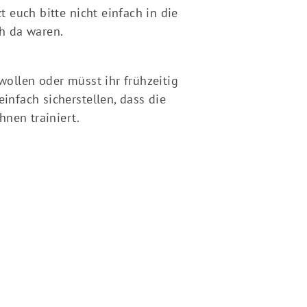
 euch bitte nicht einfach in die
ch da waren.
 wollen oder müsst ihr frühzeitig
infach sicherstellen, dass die
schäftsstelle
nen trainiert.
K-SSG Bensheim e. V.
gartenstraße 13
625 Bensheim
+49 6251 984 284
info@ssg-bensheim.de