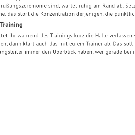
rüßungszeremonie sind, wartet ruhig am Rand ab. Setzt
he, das stört die Konzentration derjenigen, die pünktli
Training
ltet ihr während des Trainings kurz die Halle verlassen
en, dann klärt auch das mit eurem Trainer ab. Das soll e
Mitglieder-Service
Ge
ngsleiter immer den Überblick haben, wer gerade bei ih
Alles zur Mitgliedschaft
DJ
Downloads
Au
Termine
64
Fragen & Antworten