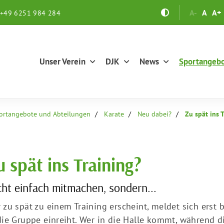
A-
A
A+
+49 6251 984 284
Unser Verein
DJK
News
Sportangeb
ortangebote und Abteilungen
Karate
Neu dabei?
Zu spät ins 
u spät ins Training?
cht einfach mitmachen, sondern...
 zu spät zu einem Training erscheint, meldet sich erst 
die Gruppe einreiht. Wer in die Halle kommt, während d