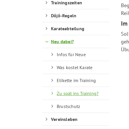
Trainingszeiten
Beg
Rei
Dôjô-Regeln
Im 
Quicklinks
Karateabteilung
Sol
geh
Neu dabei?
Sportangebote finden
Übu
Unser Sportangebot
Infos für Neue
Sportsuche
Was kostet Karate
Ausfälle und Vertretungen
Deutsches Sportabzeichen
Etikette im Training
Zu spät ins Training?
Brustschutz
Vereinsleben