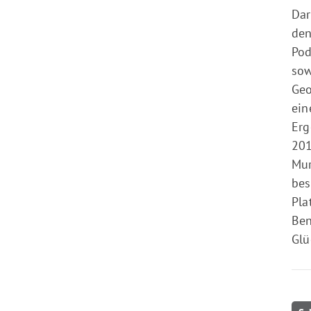
Dar
den
Pod
sow
Geo
ein
Erg
201
Mur
bes
Pla
Ben
Glü