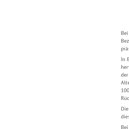
Sportangebote finden
Unser Sportangebot
Sportsuche
Bei
Ausfälle und Vertretungen
Bez
Deutsches Sportabzeichen
prä
In 
her
der
Alt
100
Rüc
Die
die
Bei