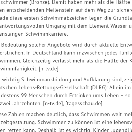
ischwimmer (Bronze). Damit haben mehr als die Hälfte
en entscheidenden Meilenstein auf dem Weg zur sicher
ade diese ersten Schwimmabzeichen legen die Grundla
antwortungsvollen Umgang mit dem Element Wasser un
enslangen Schwimmkarriere.
 Bedeutung solcher Angebote wird durch aktuelle Entw
erstrichen. In Deutschland kann inzwischen jedes fünft
wimmen. Gleichzeitig verlässt mehr als die Hälfte der 
wimmfähigkeit.
[n-tv.de]
 wichtig Schwimmausbildung und Aufklärung sind, zei
tschen Lebens-Rettungs-Gesellschaft (DLRG): Allein i
destens 99 Menschen durch Ertrinken ums Leben – so v
 zwei Jahrzehnten.
[n-tv.de]
,
[tagesschau.de]
ese Zahlen machen deutlich, dass Schwimmen weit mehr
izeitgestaltung. Schwimmen zu können ist eine lebensw
en retten kann. Deshalb ist es wichtig, Kinder, Jugend