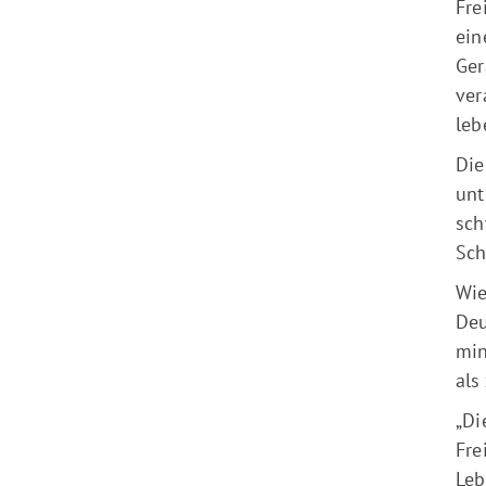
Fre
ein
Ger
ver
leb
Die
unt
sch
Sch
Wie
Deu
min
als
„Di
Fre
Leb