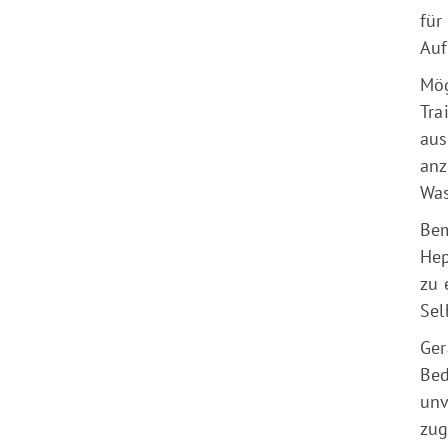
für
Auf
Mög
Tra
aus
anz
Was
Bem
Hep
zu 
Sel
Ger
Bed
unv
zug