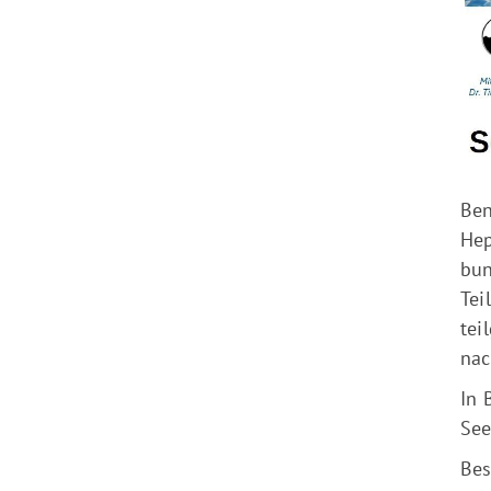
Ben
Hep
bun
Tei
tei
nac
In 
See
Bes