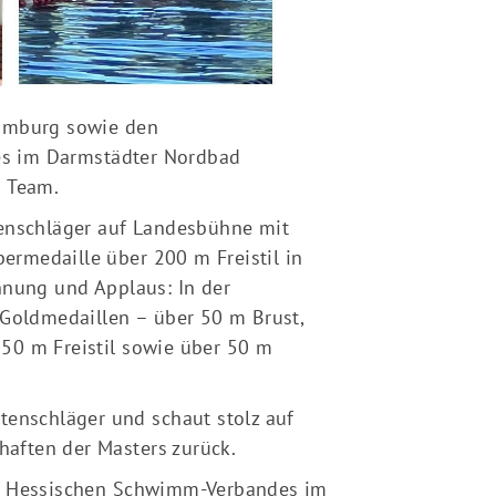
schäftsstelle
K-SSG Bensheim e. V.
gartenstraße 13
Homburg sowie den
625 Bensheim
es im Darmstädter Nordbad
+49 6251 984 284
n Team.
info@ssg-bensheim.de
tenschläger auf Landesbühne mit
bermedaille über 200 m Freistil in
nnung und Applaus: In der
 Goldmedaillen – über 50 m Brust,
50 m Freistil sowie über 50 m
tenschläger und schaut stolz auf
haften der Masters zurück.
es Hessischen Schwimm-Verbandes im