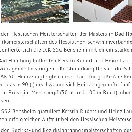
Mitglieder-Service
Ge
Alles zur Mitgliedschaft
DJ
Downloads
Au
 den Hessischen Meisterschaften der Masters in Bad 
Termine
64
irksmeisterschaften des Hessischen Schwimmverband
Fragen & Antworten
sentierte sich die DJK-SSG Bensheim mit einem starke
Bad Homburg brillierten Kerstin Rudert und Heinz Lau
vorragende Leistungen. - Kerstin erkämpfte sich die Sil
 AK 50. Heinz sorgte gleich mehrfach für große Anerke
ersklasse 90 (!) erschwamm sich Heinz sagenhafte fünf
 m Brust, im Mehrkampf (50 m und 100 m Brust), über 
ken.
 SSG Bensheim gratuliert Kerstin Rudert und Heinz Lau
sen erfolgreichen Auftritt bei den Hessischen Meistersc
 den Bezirks- und Bezirksjahrgangsmeisterschaften d