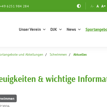
A-
A
A+
+49 6251 984 284
Unser Verein
DJK
News
Sportangeb
ortangebote und Abteilungen
Schwimmen
Aktuelles
euigkeiten & wichtige Informa
hwimmen
7.2026