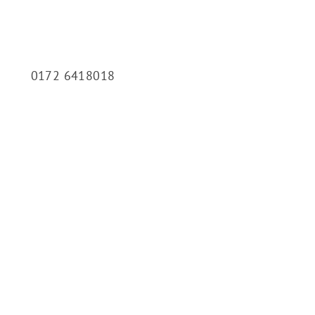
0172 6418018
schäftsstelle
K-SSG Bensheim e. V.
gartenstraße 13
625 Bensheim
+49 6251 984 284
info@ssg-bensheim.de