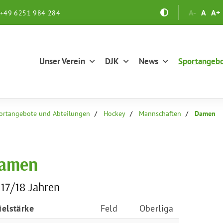
A-
A
A+
+49 6251 984 284
Unser Verein
DJK
News
Sportangeb
ortangebote und Abteilungen
Hockey
Mannschaften
Damen
amen
 17/18 Jahren
ielstärke
Feld
Oberliga