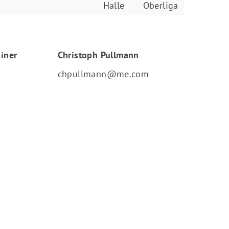
Halle
Oberliga
ainer
Christoph Pullmann
chpullmann@me.com
Mitglieder-Service
Ge
Alles zur Mitgliedschaft
DJ
Downloads
Au
Termine
64
Fragen & Antworten