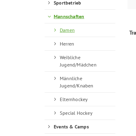
Sportbetrieb
Mannschaften
Quicklinks
Damen
Tr
Herren
Sportangebote finden
Weibliche
Unser Sportangebot
Jugend/Mädchen
Sportsuche
Ausfälle und Vertretungen
Männliche
Deutsches Sportabzeichen
Jugend/Knaben
Elternhockey
Special Hockey
Events & Camps